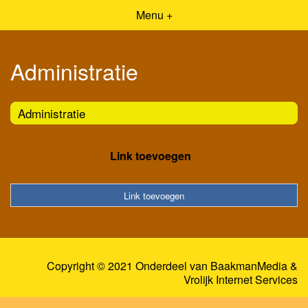
Menu +
Administratie
Administratie
Link toevoegen
Link toevoegen
Copyright © 2021 Onderdeel van
BaakmanMedia
&
Vrolijk Internet Services